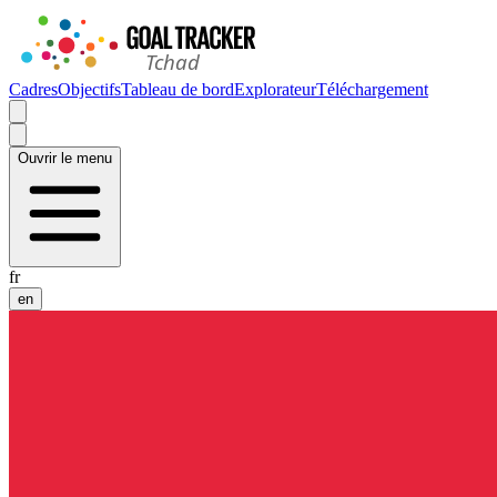
Cadres
Objectifs
Tableau de bord
Explorateur
Téléchargement
Ouvrir le menu
fr
en