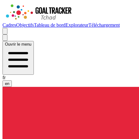
Cadres
Objectifs
Tableau de bord
Explorateur
Téléchargement
Ouvrir le menu
fr
en